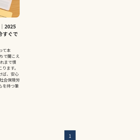
2025
今すぐで
って本
こちで聞こえ
これまで慣
こります。
けば、安心
、社会保険労
もを持つ筆
1