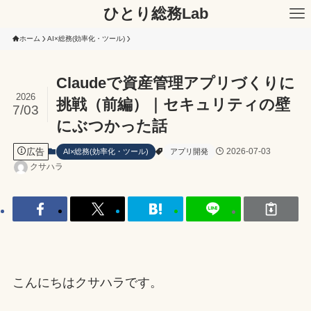
ひとり総務Lab
ホーム
AI×総務(効率化・ツール)
Claudeで資産管理アプリづくりに
2026
挑戦（前編）｜セキュリティの壁
7/03
にぶつかった話
広告
2026-07-03
AI×総務(効率化・ツール)
アプリ開発
クサハラ
こんにちはクサハラです。