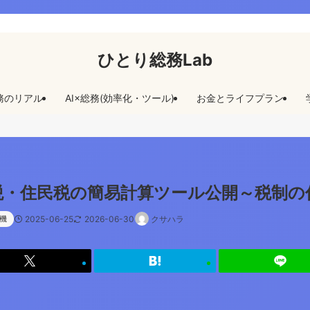
ひとり総務Lab
務のリアル
AI×総務(効率化・ツール)
お金とライフプラン
得税・住民税の簡易計算ツール公開～税制
機
2025-06-25
2026-06-30
クサハラ