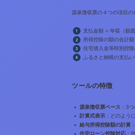
源泉徴収票の４つの項目の
支払金額 = 年収（額
所得控除の額の合計額
住宅借入金等特別控除
ふるさと納税の支払い
ツールの特徴
源泉徴収票ベース
：3
計算式表示
：どのよう
給与所得控除額の計算
住宅ローン控除対応
：