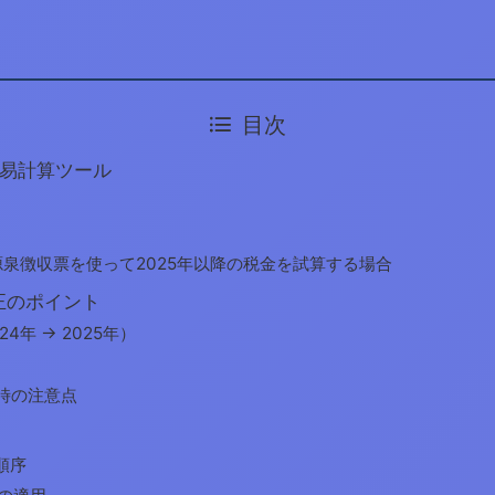
目次
易計算ツール
源泉徴収票を使って2025年以降の税金を試算する場合
正のポイント
4年 → 2025年）
時の注意点
順序